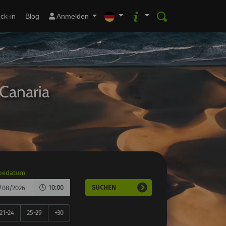
ck-in
Blog
Anmelden
Canaria
bedatum
10:00
SUCHEN
21-24
25-29
+30