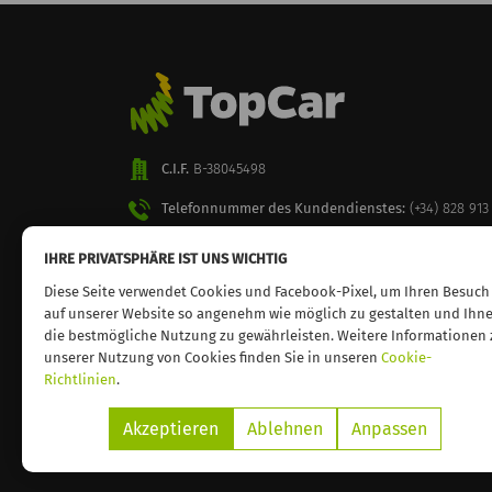
C.I.F.
B-38045498
Telefonnummer des Kundendienstes:
(+34) 828 913
IHRE PRIVATSPHÄRE IST UNS WICHTIG
Diese Seite verwendet Cookies und Facebook-Pixel, um Ihren Besuch
auf unserer Website so angenehm wie möglich zu gestalten und Ihn
die bestmögliche Nutzung zu gewährleisten. Weitere Informationen 
unserer Nutzung von Cookies finden Sie in unseren
Cookie-
Richtlinien
.
Akzeptieren
Ablehnen
Anpassen
© 2026 TopCar. Alle Rechte vorbehalten