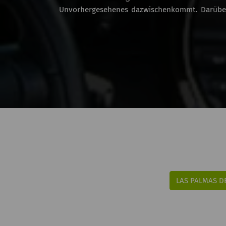
Unvorhergesehenes dazwischenkommt. Darüber h
oder unbegrenzten Kilometern.
Wir möchten, dass Sie jedes Stück, das Sie au
machen.
Buchen Sie jetzt Ihren Mietwagen bei
Erinnerungen auf Gran Canaria zu schaffen.
LAS PALMAS D