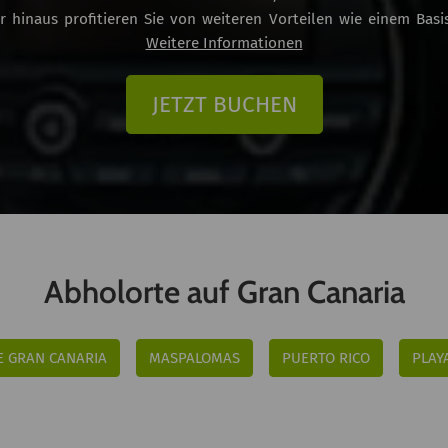
inaus profitieren Sie von weiteren Vorteilen wie einem Basis
Weitere Informationen
f dieser Insel zurücklegen, in vollen Zügen genießen und alle E
JETZT BUCHEN
 TopCar
und wir sorgen dafür, dass Sie die Freiheit und den Ko
Abholorte auf Gran Canaria
E GRAN CANARIA
MASPALOMAS
PUERTO RICO
PLAY