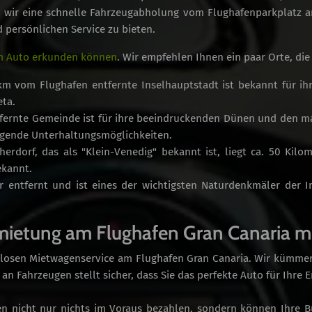
en wir eine schnelle Fahrzeugabholung vom Flughafenparkplatz
persönlichen Service zu bieten.
em Auto erkunden können
. Wir empfehlen Ihnen ein paar Orte, die
km vom Flughafen entfernte Inselhauptstadt ist bekannt für ihr
eta.
ntfernte Gemeinde ist für ihre beeindruckenden Dünen und den 
agende Unterhaltungsmöglichkeiten.
herdorf, das als "Klein-Venedig" bekannt ist, liegt ca. 50 Kil
ekannt.
er entfernt und ist eines der wichtigsten Naturdenkmäler der 
ietung am Flughafen Gran Canaria m
losen Mietwagenservice am Flughafen Gran Canaria. Wir kümmern
n Fahrzeugen stellt sicher, dass Sie das perfekte Auto für Ihre 
sen nicht nur nichts im Voraus bezahlen, sondern können Ihre 