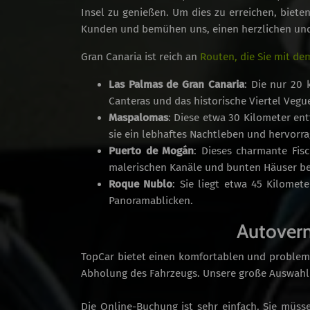
Insel zu genießen. Um dies zu erreichen, biet
Kunden und bemühen uns, einen herzlichen und 
Gran Canaria ist reich an
Routen, die Sie mit d
Las Palmas de Gran Canaria
: Die nur 20 
Canteras und das historische Viertel Vegu
Maspalomas
: Diese etwa 30 Kilometer e
sie ein lebhaftes Nachtleben und hervorr
Puerto de Mogán
: Dieses charmante Fisc
malerischen Kanäle und bunten Häuser b
Roque Nublo
: Sie liegt etwa 45 Kilomet
Panoramablicken.
Autoverm
TopCar bietet einen komfortablen und problem
Abholung des Fahrzeugs. Unsere große Auswahl a
Die Online-Buchung ist sehr einfach. Sie müs