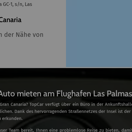
 GC-1, s/n, Las
Canaria
in der Nähe von
Auto mieten am Flughafen Las Palma
ran Canaria? TopCar verfügt über ein Büro in der Ankunftshalle,
lichen. Dank des hervorragenden Straßennetzes der Insel ist de
u erkunden.
er Team bereit, Ihnen eine problemlose Reise zu bieten, damit