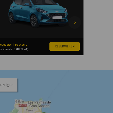
YUNDAI i10 AUT.
FIAT 500 ELE
er ähnlich (GRUPPE AA)
oder ähnlich (GR
zuzeigen