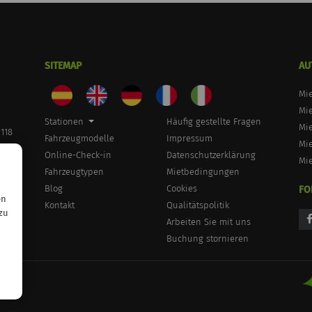
SITEMAP
AU
Mi
Mie
Stationen
Häufig gestellte Fragen
Mie
 118
Fahrzeugmodelle
Impressum
Mi
Online-Check-in
Datenschutzerklärung
Mi
Fahrzeugtypen
Mietbedingungen
Blog
Cookies
FO
en
Kontakt
Qualitätspolitik
zu
Arbeiten Sie mit uns
Buchung stornieren