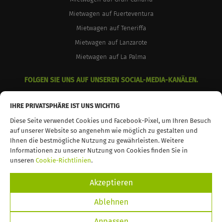
Mietwagen auf Fuerteventura
Mietwagen auf Teneriffa
Mietwagen auf Lanzarote
Mietwagen auf La Palma
FOLGEN SIE UNS AUF UNSEREN SOCIAL-MEDIA-KANÄLEN.
facebook
instagram
youtube
IHRE PRIVATSPHÄRE IST UNS WICHTIG
Diese Seite verwendet Cookies und Facebook-Pixel, um Ihren Besuch
auf unserer Website so angenehm wie möglich zu gestalten und
Ihnen die bestmögliche Nutzung zu gewährleisten. Weitere
Informationen zu unserer Nutzung von Cookies finden Sie in
© 2026 TopCar. Alle Rechte vorbehalten
unseren
Cookie-Richtlinien
.
Akzeptieren
Ablehnen
Anpassen