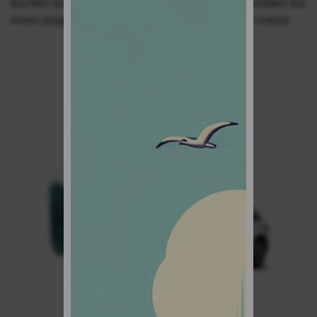
Buchen Sie Ihr Familienauto bei TopCar und genießen Sie
einen sorgenfreien Urlaub auf den Kanarischen Inseln!