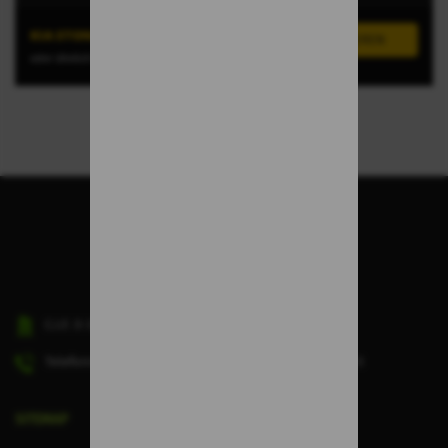
KIA STONIC
oder ähnlich (GRUPPE C)
C.I.F.
B-38045498
Telefonnummer des Kundendienstes:
(+34) 828 913 118
SITEMAP