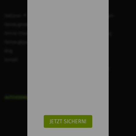
Stationen
Häufig gestellte Fragen
Fahrzeugmodelle
Impressum
Online-Check-in
Datenschutzerklärung
Fahrzeugtypen
Mietbedingungen
Blog
Cookies
Kontakt
Qualitätspolitik
Arbeiten Sie mit uns
Buchung stornieren
AUTOVERMIETUNG AUF DEN KANARISCHEN INSELN
Mietwagen auf Gran Canaria
Mietwagen auf Fuerteventura
JETZT SICHERN!
Mietwagen auf Teneriffa