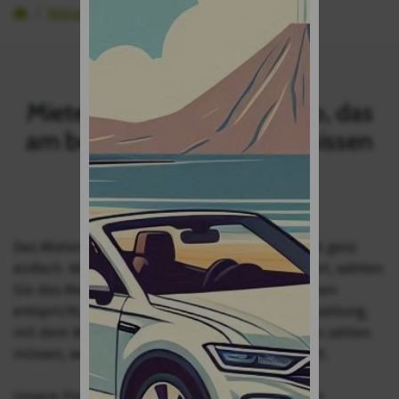
Inicio
Fahrzeugmodelle
Familienauto
Mieten Sie das Familienauto, das
am besten zu Ihren Bedürfnissen
passt
Das Mieten eines Familienwagens mit TopCar ist ganz
einfach. Wählen Sie den Abhol- und Rückgabeort, wählen
Sie das Modell, das Ihren Bedürfnissen am besten
entspricht, und buchen Sie online ohne Vorauszahlung,
mit dem Wissen, dass Sie keine Stornogebühren zahlen
müssen, wenn etwas Unvorhergesehenes eintritt.
Unsere Flotte bietet Optionen für alle Arten von