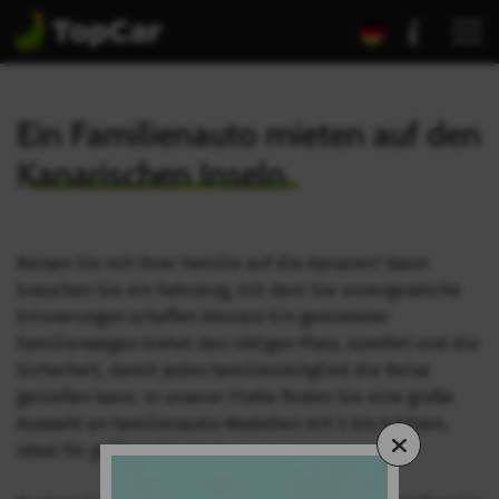
Ein Familienauto mieten auf den
Kanarischen Inseln
Reisen Sie mit Ihrer Familie auf die Kanaren? Dann
brauchen Sie ein Fahrzeug, mit dem Sie unvergessliche
Erinnerungen schaffen können! Ein gemieteter
Familienwagen bietet den nötigen Platz, Komfort und die
Sicherheit, damit jedes Familienmitglied die Reise
genießen kann. In unserer Flotte finden Sie eine große
Auswahl an Familienauto-Modellen mit 5 bis 9 Sitzen,
ideal für größere Gruppen.