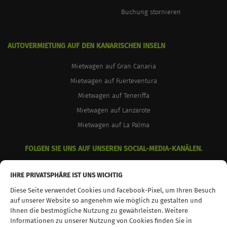
Buchung stornieren
AUTOVERMIETUNG AUF DEN KANARISCHEN INSELN
Mietwagen auf Gran Canaria
Mietwagen auf Fuerteventura
Mietwagen auf Teneriffa
Mietwagen auf Lanzarote
Mietwagen auf La Palma
FOLGEN SIE UNS AUF UNSEREN SOCIAL-MEDIA-KANÄLEN.
facebook
instagram
youtube
IHRE PRIVATSPHÄRE IST UNS WICHTIG
Diese Seite verwendet Cookies und Facebook-Pixel, um Ihren Besuch
auf unserer Website so angenehm wie möglich zu gestalten und
Ihnen die bestmögliche Nutzung zu gewährleisten. Weitere
Informationen zu unserer Nutzung von Cookies finden Sie in
© 2026 TopCar. Alle Rechte vorbehalten