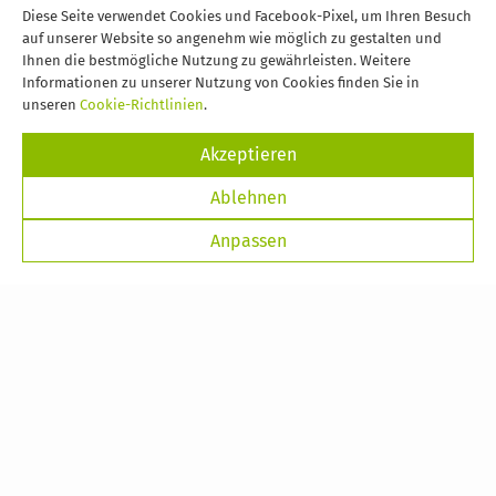
Inicio
Mietwagen
Fuerteventura
Caleta de Fuste
Diese Seite verwendet Cookies und Facebook-Pixel, um Ihren Besuch
auf unserer Website so angenehm wie möglich zu gestalten und
Ihnen die bestmögliche Nutzung zu gewährleisten. Weitere
Informationen zu unserer Nutzung von Cookies finden Sie in
Entdecken Sie die beste
Autovermietung in Caleta de Fuste
,
unseren
Cookie-Richtlinien
.
in optimaler Lage, nur
7 Minuten
Fahrzeit vom
Flughafen
Fuerteventura
entfernt.
Akzeptieren
Ablehnen
Anpassen
TOYOTA AYGO X-CROSS
oder ähnlich (GRUPPE A)