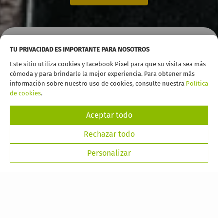
TU PRIVACIDAD ES IMPORTANTE PARA NOSOTROS
Inicio
Alquiler coches
Fuerteventura
Caleta de Fuste
Este sitio utiliza cookies y Facebook Pixel para que su visita sea más
cómoda y para brindarle la mejor experiencia. Para obtener más
información sobre nuestro uso de cookies, consulte nuestra
Política
Descubre el mejor
alquiler de coches en Caleta de Fuste
, una
de cookies
.
de las zonas con mejores conexiones de la isla y que está a
tan solo
7 minutos
en coche del
Aeropuerto de
Aceptar todo
Fuerteventura
.
Rechazar todo
Personalizar