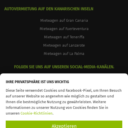
AUTOVERMIETUNG AUF DEN KANARISCHEN INSELN
Mietwagen auf Gran Canaria
Mietwagen auf Fuerteventura
Mietwagen auf Teneriffa
Mietwagen auf Lanzarote
Mietwagen auf La Palma
FOLGEN SIE UNS AUF UNSEREN SOCIAL-MEDIA-KANÄLEN.
facebook
instagram
youtube
IHRE PRIVATSPHÄRE IST UNS WICHTIG
Diese Seite verwendet Cookies und Facebook-Pixel, um Ihren Besuch
auf unserer Website so angenehm wie möglich zu gestalten und
Ihnen die bestmögliche Nutzung zu gewährleisten. Weitere
Informationen zu unserer Nutzung von Cookies finden Sie in
© 2026 TopCar. Alle Rechte vorbehalten
unseren
Cookie-Richtlinien
.
Akzeptieren