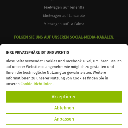
Mietwagen auf Teneriffa
Mietwagen auf Lanzarote
Mietwagen auf La Palma
FOLGEN SIE UNS AUF UNSEREN SOCIAL-MEDIA-KANÄLEN.
facebook
instagram
youtube
IHRE PRIVATSPHÄRE IST UNS WICHTIG
Diese Seite verwendet Cookies und Facebook-Pixel, um Ihren Besuch
auf unserer Website so angenehm wie möglich zu gestalten und
Ihnen die bestmögliche Nutzung zu gewährleisten. Weitere
Informationen zu unserer Nutzung von Cookies finden Sie in
© 2026 TopCar. Alle Rechte vorbehalten
unseren
Cookie-Richtlinien
.
Akzeptieren
Ablehnen
Anpassen
JETZT BUCHEN