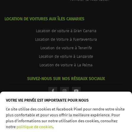
LOCATION DE VOITURES AUX ÎLES CANARIES
Location de voiture à Gran Canaria
Location de Voiture à Fuerteventura
Location de voiture à Tenerife
Location de voiture à Lanzarote
Location de voiture à La Palma
SUIVEZ-NOUS SUR NOS RÉSEAUX SOCIAUX
facebook
instagram
youtube
VOTRE VIE PRIVÉE EST IMPORTANTE POUR NOUS
Ce site utilise des cookies et Facebook Pixel pour rendre votre visite
plus confortable et pour vous offrir la meilleure expérience. Pour
plus d'informations sur notre utilisation des cookies, consultez
© 2026 TopCar. Tous droits réservés
notre
politique de cookies
.