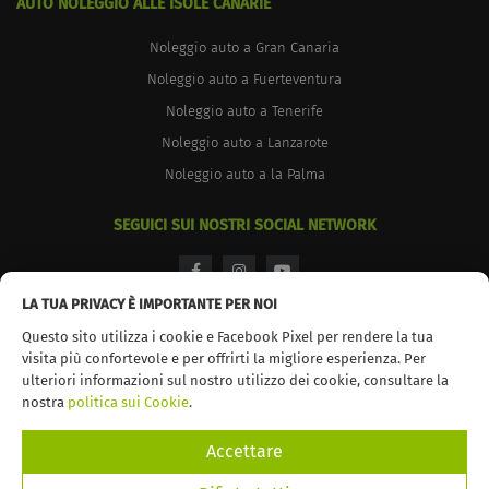
AUTO NOLEGGIO ALLE ISOLE CANARIE
Noleggio auto a Gran Canaria
Noleggio auto a Fuerteventura
Noleggio auto a Tenerife
Noleggio auto a Lanzarote
Noleggio auto a la Palma
SEGUICI SUI NOSTRI SOCIAL NETWORK
facebook
instagram
youtube
LA TUA PRIVACY È IMPORTANTE PER NOI
Questo sito utilizza i cookie e Facebook Pixel per rendere la tua
visita più confortevole e per offrirti la migliore esperienza. Per
ulteriori informazioni sul nostro utilizzo dei cookie, consultare la
© 2026 TopCar. Tutti i diritti riservati
nostra
politica sui Cookie
.
Accettare