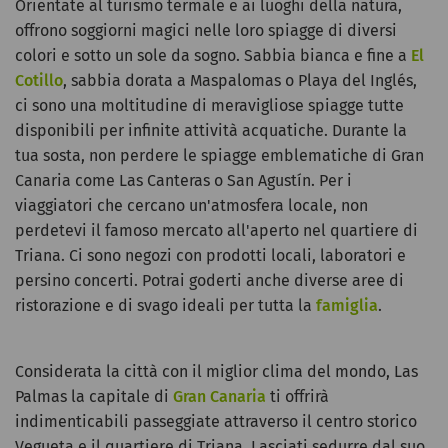
Orientate al turismo termale e ai luoghi della natura,
offrono soggiorni magici nelle loro spiagge di diversi
colori e sotto un sole da sogno. Sabbia bianca e fine a
El
Cotillo
, sabbia dorata a Maspalomas o Playa del Inglés,
ci sono una moltitudine di meravigliose spiagge tutte
disponibili per infinite attività acquatiche. Durante la
tua sosta, non perdere le spiagge emblematiche di Gran
Canaria come Las Canteras o San Agustín. Per i
viaggiatori che cercano un'atmosfera locale, non
perdetevi il famoso mercato all'aperto nel quartiere di
Triana. Ci sono negozi con prodotti locali, laboratori e
persino concerti. Potrai goderti anche diverse aree di
ristorazione e di svago ideali per tutta la
famiglia
.
Considerata la città con il miglior clima del mondo, Las
Palmas la capitale di
Gran Canaria
ti offrirà
indimenticabili passeggiate attraverso il centro storico
Vegueta e il quartiere di Triana. Lasciati sedurre dal suo