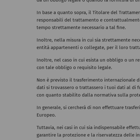
da un obbligo legale o quando la fornitura di u
In base a quanto sopra, il Titolare del Trattame
responsabili del trattamento e contrattualmente so
tempo strettamente necessario a tal fine.
Inoltre, nella misura in cui sia strettamente ne
entità appartenenti o collegate, per il loro trat
Inoltre, nel caso in cui esista un obbligo o un 
con tale obbligo o requisito legale.
Non è previsto il trasferimento internazionale di
dati si trovassero o trattassero i tuoi dati al d
con quanto stabilito dalla normativa sulla prote
In generale, si cercherà di non effettuare trasf
Europeo.
Tuttavia, nei casi in cui sia indispensabile effe
garantire la protezione e la riservatezza delle i