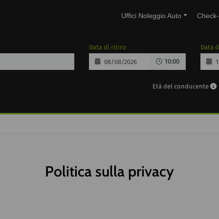
Uffici Noleggio Auto
Check-
Data di ritiro
Data d
10:00
Età del conducente
Politica sulla privacy