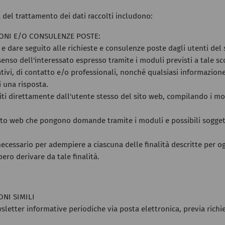
à del trattamento dei dati raccolti includono:
IONI E/O CONSULENZE POSTE:
e dare seguito alle richieste e consulenze poste dagli utenti del 
enso dell'interessato espresso tramite i moduli previsti a tale sc
ativi, di contatto e/o professionali, nonché qualsiasi informazione
i una risposta.
niti direttamente dall'utente stesso del sito web, compilando i mo
 sito web che pongono domande tramite i moduli e possibili soggett
ecessario per adempiere a ciascuna delle finalità descritte per o
ero derivare da tale finalità.
NI SIMILI
sletter informative periodiche via posta elettronica, previa richies