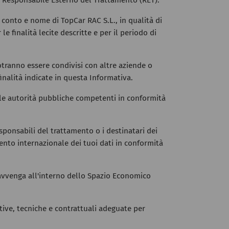
un Responsabile Esterno del Trattamento (RET).
 conto e nome di TopCar RAC S.L., in qualità di
e finalità lecite descritte e per il periodo di
otranno essere condivisi con altre aziende o
inalità indicate in questa Informativa.
alle autorità pubbliche competenti in conformità
sponsabili del trattamento o i destinatari dei
mento internazionale dei tuoi dati in conformità
o avvenga all'interno dello Spazio Economico
ative, tecniche e contrattuali adeguate per