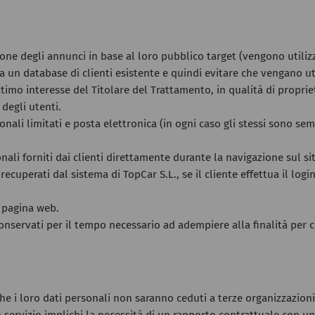
ione degli annunci in base al loro pubblico target (vengono utiliz
a un database di clienti esistente e quindi evitare che vengano uti
ttimo interesse del Titolare del Trattamento, in qualità di propri
 degli utenti.
sonali limitati e posta elettronica (in ogni caso gli stessi sono se
onali forniti dai clienti direttamente durante la navigazione sul s
ecuperati dal sistema di TopCar S.L., se il cliente effettua il lo
a pagina web.
nservati per il tempo necessario ad adempiere alla finalità per cu
e i loro dati personali non saranno ceduti a terze organizzazioni, 