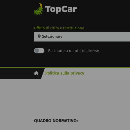
Ufficio di ritiro e restituzione
Selezionare
Restituire a un ufficio diverso
Inicio
Politica sulla privacy
QUADRO NORMATIVO: