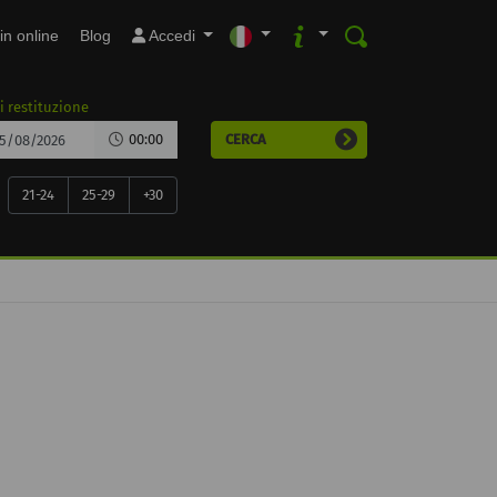
in online
Blog
Accedi
i restituzione
00:00
CERCA
21-24
25-29
+30