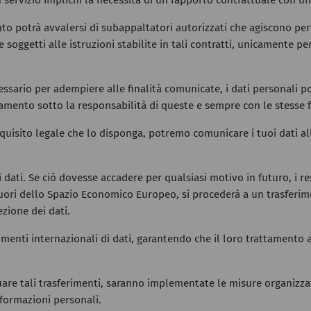
n servizio implichi la necessità di un rapporto contrattuale con 
nto potrà avvalersi di subappaltatori autorizzati che agiscono per
ggetti alle istruzioni stabilite in tali contratti, unicamente per l
cessario per adempiere alle finalità comunicate, i dati personali p
tamento sotto la responsabilità di queste e sempre con le stesse f
requisito legale che lo disponga, potremo comunicare i tuoi dati 
 dati. Se ciò dovesse accadere per qualsiasi motivo in futuro, i re
i fuori dello Spazio Economico Europeo, si procederà a un trasferi
zione dei dati.
erimenti internazionali di dati, garantendo che il loro trattament
ttuare tali trasferimenti, saranno implementate le misure organizz
nformazioni personali.