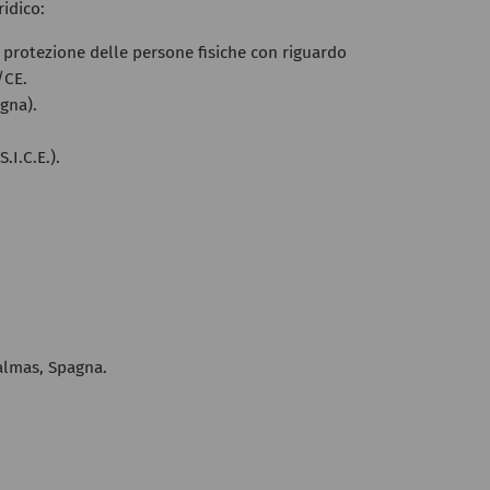
ridico:
 protezione delle persone fisiche con riguardo
/CE.
agna).
.I.C.E.).
Palmas, Spagna.