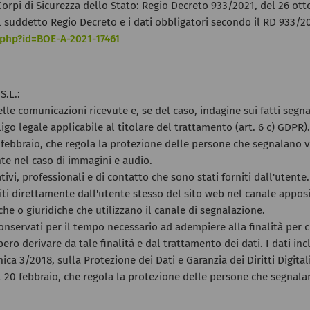
 Corpi di Sicurezza dello Stato: Regio Decreto 933/2021, del 26 ott
l suddetto Regio Decreto e i dati obbligatori secondo il RD 933/20
.php?id=BOE-A-2021-17461
.L.:
lle comunicazioni ricevute e, se del caso, indagine sui fatti segna
igo legale applicabile al titolare del trattamento (art. 6 c) GDPR
febbraio, che regola la protezione delle persone che segnalano v
nte nel caso di immagini e audio.
ativi, professionali e di contatto che sono stati forniti dall'utente.
iti direttamente dall'utente stesso del sito web nel canale apposi
che o giuridiche che utilizzano il canale di segnalazione.
nservati per il tempo necessario ad adempiere alla finalità per c
ro derivare da tale finalità e dal trattamento dei dati. I dati in
ica 3/2018, sulla Protezione dei Dati e Garanzia dei Diritti Digit
 20 febbraio, che regola la protezione delle persone che segnala