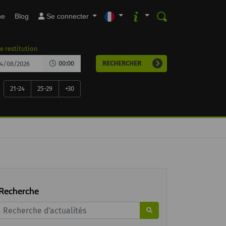
ne
Blog
Se connecter
e restitution
00:00
RECHERCHER
21-24
25-29
+30
Recherche