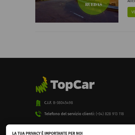
Alic
V
C.I.F.
B-38045498
Telefono del servizio clienti:
(+34) 828 913 118
LA TUA PRIVACY È IMPORTANTE PER NOI