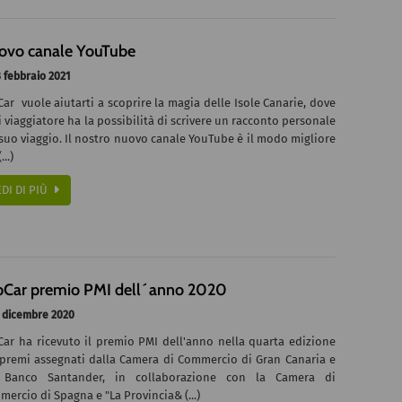
ovo canale YouTube
 febbraio 2021
ar vuole aiutarti a scoprire la magia delle Isole Canarie, dove
 viaggiatore ha la possibilità di scrivere un racconto personale
suo viaggio. Il nostro nuovo canale YouTube è il modo migliore
...)
EDI DI PIÙ
pCar premio PMI dell´anno 2020
 dicembre 2020
Car ha ricevuto il premio PMI dell'anno nella quarta edizione
 premi assegnati dalla Camera di Commercio di Gran Canaria e
 Banco Santander, in collaborazione con la Camera di
ercio di Spagna e "La Provincia& (...)