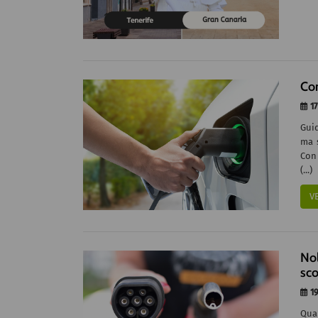
Com
17
Gui
ma s
Con 
(...)
V
Nol
sco
19
Quan