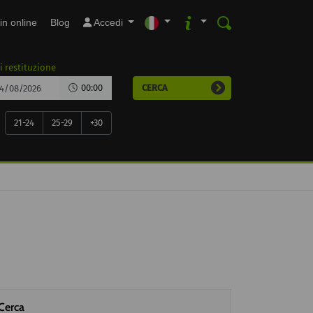
in online
Blog
Accedi
i restituzione
00:00
CERCA
21-24
25-29
+30
Cerca