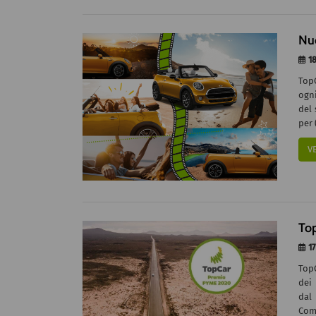
Nu
18
TopC
ogni
del 
per (
V
To
17
Top
dei
dal
Comm