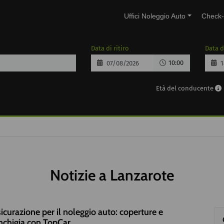
Uffici Noleggio Auto
Check-
Data di ritiro
Data d
10:00
Età del conducente
Notizie a Lanzarote
icurazione per il noleggio auto: coperture e
nchigia con TopCar