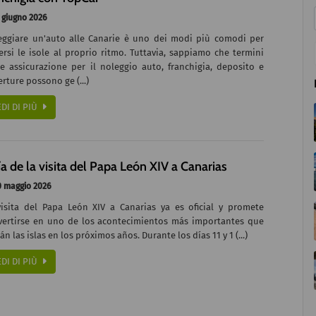
 giugno 2026
eggiare un'auto alle Canarie è uno dei modi più comodi per
rsi le isole al proprio ritmo. Tuttavia, sappiamo che termini
e assicurazione per il noleggio auto, franchigia, deposito e
rture possono ge (...)
EDI DI PIÙ
a de la visita del Papa León XIV a Canarias
 maggio 2026
visita del Papa León XIV a Canarias ya es oficial y promete
vertirse en uno de los acontecimientos más importantes que
rán las islas en los próximos años. Durante los días 11 y 1 (...)
EDI DI PIÙ