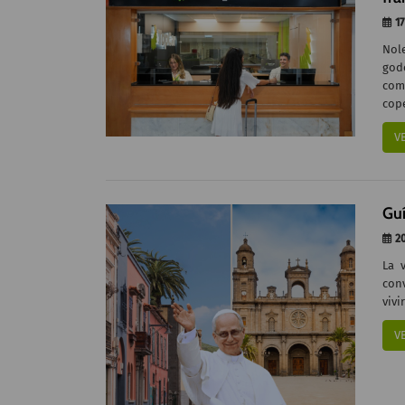
17
Nol
gode
com
cope
V
Guí
20
La 
con
vivi
V