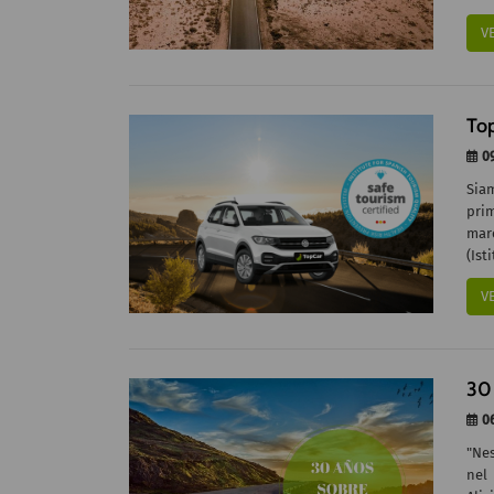
V
Top
09
Sia
pri
marc
(Ist
V
30 
06
"Nes
nel