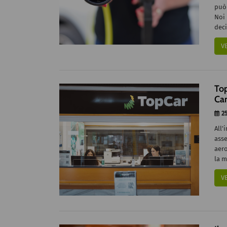
può
Noi
deci
V
Top
Ca
25
All’
ass
aero
la m
V