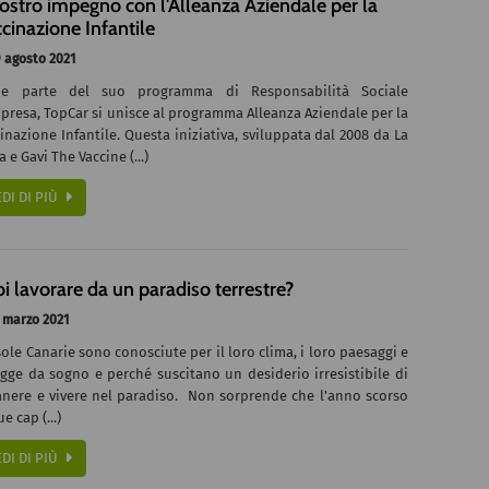
nostro impegno con l'Alleanza Aziendale per la
cinazione Infantile
 agosto 2021
e parte del suo programma di Responsabilità Sociale
presa, TopCar si unisce al programma Alleanza Aziendale per la
inazione Infantile. Questa iniziativa, sviluppata dal 2008 da La
a e Gavi The Vaccine (...)
EDI DI PIÙ
i lavorare da un paradiso terrestre?
 marzo 2021
sole Canarie sono conosciute per il loro clima, i loro paesaggi e
gge da sogno e perché suscitano un desiderio irresistibile di
anere e vivere nel paradiso. Non sorprende che l'anno scorso
ue cap (...)
EDI DI PIÙ