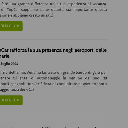
 fare una grande differenza nella tua esperienza di vacanza.
 di TopCar sappiamo bene quanto sia importante questa
sione e abbiamo creato una (...)
EDI DI PIÙ
Car rafforza la sua presenza negli aeroporti delle
narie
 luglio 2024
inizio dell’anno, Aena ha lanciato un grande bando di gara per
egnare gli spazi di autonoleggio in ognuno dei suoi 38
porti spagnoli. TopCar è fiera di comunicare di aver ottenuto
aggioranza dei 4 (...)
EDI DI PIÙ