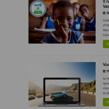
Il 
Vac
19
Com
d'Im
Vacc
Caix
V
Vuo
17
Le I
spia
rim
le d
V