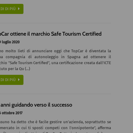
EDI DI PIÙ
Car ottiene il marchio Safe Tourism Certified
 luglio 2020
mo molto lieti di annunciare oggi che TopCar è diventata la
ma compagnia di autonoleggio in Spagna ad ottenere il
hio "Safe Tourism Certified", una certificazione creata dall'ICTE
ituto per la Qu (...)
EDI DI PIÙ
anni guidando verso il successo
 ottobre 2017
suno ha detto che è facile gestire un'azienda, soprattutto se
 mercato in cui ti sposti competi con l'onnipotente", afferma