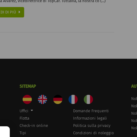
ia Álvarez, vicedirettrice di TopCar. Tuttavia, la nostra co (...)
EDI DI PIÙ
SITEMAP
AU
Nol
Nol
Uffici
Domande Frequenti
Nol
Flotta
Informazioni legali
Nol
Check-in online
Politica sulla privacy
Nol
Tipi
Condizioni di noleggio