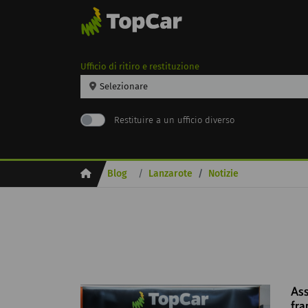
Ufficio di ritiro e restituzione
Selezionare
Restituire a un ufficio diverso
Inicio
Blog
Lanzarote
Notizie
Ass
fra