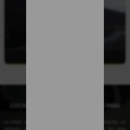
La Palma
COCHES DE ALQUILER EN CANARIAS PARA
TUS VACACIONES
La mejor decisión que podrás tomar hoy, será alquilar un
vehículo con nuestra compañía cuando visites las Islas