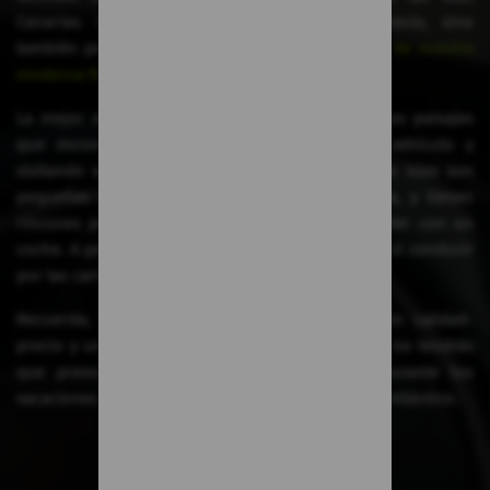
Canarias. No solo por la relación calidad-precio, sino
también por la calidad del servicio y
la variedad de nuestra
moderna flota
.
La mejor manera de disfrutar de los maravillosos paisajes
que esconden las islas, será alquilando un vehículo y
visitando varios puntos de interés a tu aire. Las islas son
pequeñas en comparación a otras como Irlanda, y tienen
rincones preciosos a los que solo podrás acceder con un
coche. A pesar de ser una zona montañosa, es fácil conducir
por las carreteras de Canarias.
Recuerda, TopCar te garantiza la mejor relación calidad-
precio y un servicio inigualable en Canarias. Así, no tendrás
que preocuparte por el coche de alquiler durante tus
vacaciones en estas maravillosas islas del Océano Atlántico.