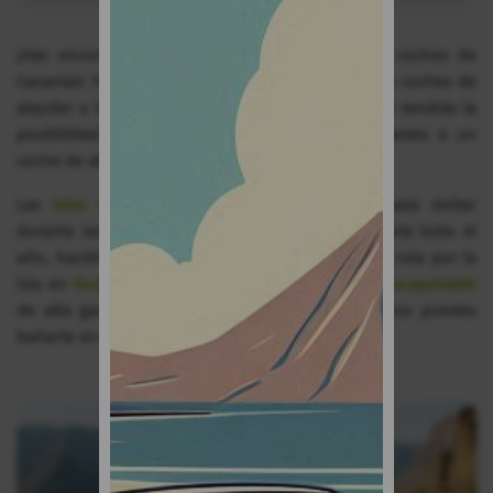
¡Has encontrado el mejor sitio de alquiler de coches de
Canarias! TopCar lleva más de 40 años ofreciendo coches de
alquiler a los visitantes de las islas. Con nosotros tendrás la
posibilidad de elegir entre alquilar un coche barato o un
coche de alta gama, según tus preferencias.
Las
Islas Canarias
son un sitio maravilloso para visitar
durante las vacaciones. El clima es estable durante todo el
año, haciéndolo un lugar ideal para realizar una ruta por la
isla en
furgoneta
con toda la
familia
o en un
descapotable
de alta gama con los amigos. En invierno incluso puedes
bañarte en la playa cuando haga sol.