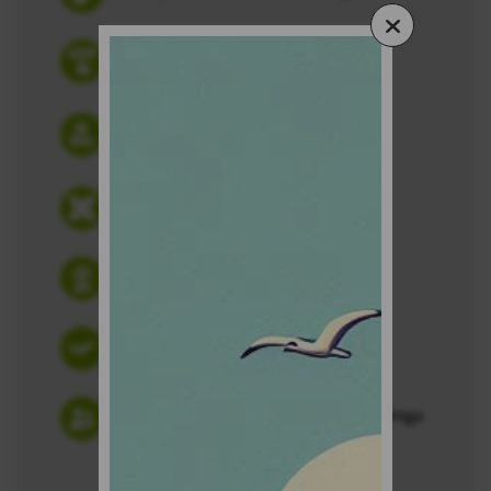
Reserva online sin pago anticipado
Seguro básico (CDW) e impuestos
incluidos
Cancelación gratuita
Flexibilidad en tu reserva
Oficinas en aeropuertos
2 horas de cortesía en recogida y entrega