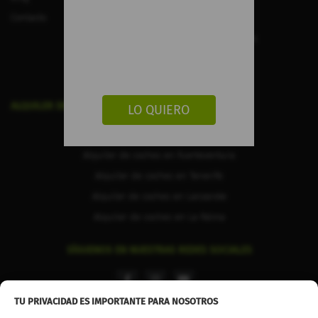
Contacto
Política de Calidad
Trabaja con nosotros
Cancelar reserva
ALQUILER DE COCHES EN CANARIAS
LO QUIERO
Alquiler de coches en Gran Canaria
Alquiler de coches en Fuerteventura
Alquiler de coches en Tenerife
Alquiler de coches en Lanzarote
Alquiler de coches en La Palma
SÍGUENOS EN NUESTRAS REDES SOCIALES
facebook
instagram
youtube
TU PRIVACIDAD ES IMPORTANTE PARA NOSOTROS