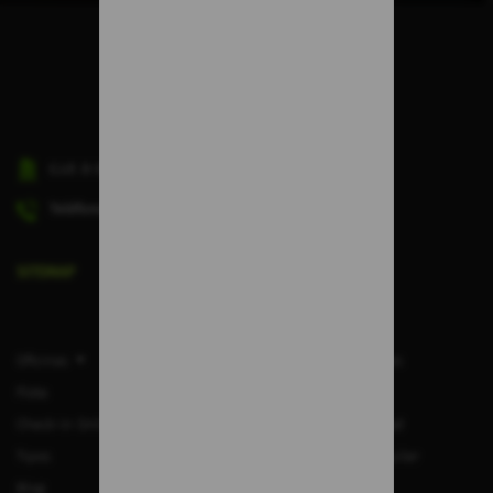
C.I.F.
B-38045498
Teléfono de Atención al Cliente:
(+34) 828 913 118
SITEMAP
Oficinas
Preguntas Frecuentes
Flota
Aviso Legal
Check-in Online
Política de Privacidad
Tipos
Condiciones de alquiler
Blog
Política de Cookies