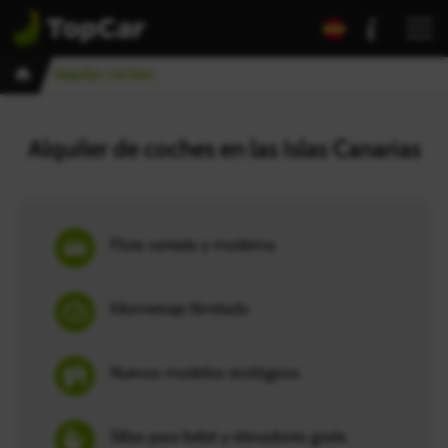
Inicio
Alquiler coches
Alquiler de coches en las Islas Canarias
Flota variada y moderna
Kilometraje Ilimitado
Nuevos modelos ecológicos
Sillas para bebé y elevadores gratis