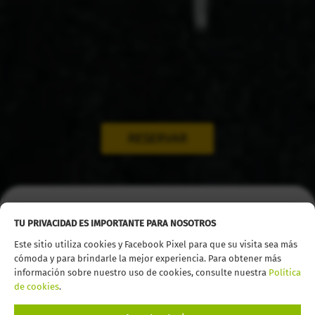
RESERVAR
Inicio
Alquiler coches
Fuerteventura
TU PRIVACIDAD ES IMPORTANTE PARA NOSOTROS
Este sitio utiliza cookies y Facebook Pixel para que su visita sea más
cómoda y para brindarle la mejor experiencia. Para obtener más
Fuerteventura está repleta de rincones por descubrir;
información sobre nuestro uso de cookies, consulte nuestra
Política
parques nacionales, playas kilométricas, pueblos con
de cookies
.
encanto y una vida submarina única. Si buscas una empresa