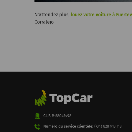
N'attendez plus,
louez votre voiture à Fuerte
Corralejo
C.I.F.
B-38045498
Numéro du service clientèle:
(+34) 828 913 118