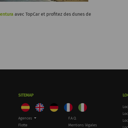
ventura
avec TopCar et profitez des dunes de
SITEMAP
LO
Loc
Loc
Agences
F.A.Q.
Loc
Flotte
Mentions légales
Loc