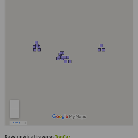
Raggiungili attraverso
TopCar
.