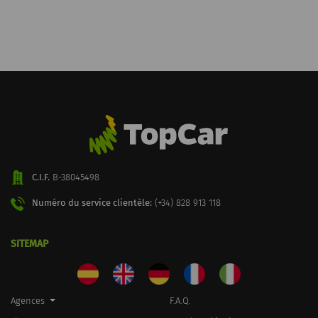
C.I.F.
B-38045498
Numéro du service clientèle:
(+34) 828 913 118
SITEMAP
Agences
F.A.Q.