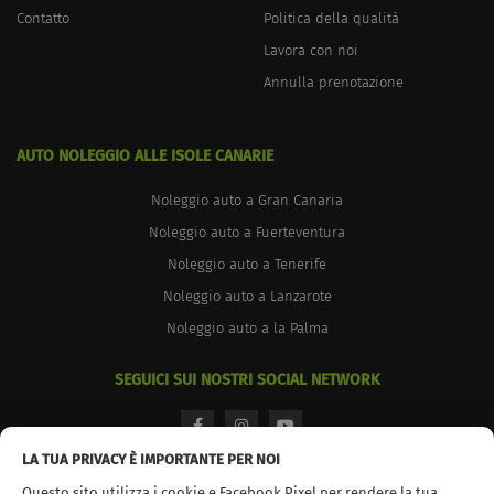
Contatto
Politica della qualità
Lavora con noi
Annulla prenotazione
AUTO NOLEGGIO ALLE ISOLE CANARIE
Noleggio auto a Gran Canaria
Noleggio auto a Fuerteventura
Noleggio auto a Tenerife
Noleggio auto a Lanzarote
Noleggio auto a la Palma
SEGUICI SUI NOSTRI SOCIAL NETWORK
facebook
instagram
youtube
LA TUA PRIVACY È IMPORTANTE PER NOI
Questo sito utilizza i cookie e Facebook Pixel per rendere la tua