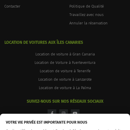
Contacter
Politique de Qualité
Travaillez avec nous
Annuler la réservation
LOCATION DE VOITURES AUX ÎLES CANARIES
Location de voiture à Gran Canaria
Location de Voiture à Fuerteventura
Location de voiture à Tenerife
Location de voiture à Lanzarote
Location de voiture à La Palma
SUIVEZ-NOUS SUR NOS RÉSEAUX SOCIAUX
facebook
instagram
youtube
VOTRE VIE PRIVÉE EST IMPORTANTE POUR NOUS