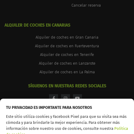
Cancelar reserva
ALQUILER DE COCHES EN CANARIAS
Alquiler de coches en Gran Canaria
Alquiler de coches en Fuerteventura
Alquiler de coches en Tenerife
Alquiler de coches en Lanzarote
Alquiler de coches en La Palma
SÍGUENOS EN NUESTRAS REDES SOCIALES
facebook
instagram
youtube
TU PRIVACIDAD ES IMPORTANTE PARA NOSOTROS
Este sitio utiliza cookies y Facebook Pixel para que su visita sea más
cómoda y para brindarle la mejor experiencia. Para obtener más
información sobre nuestro uso de cookies, consulte nuestra
Política
© 2026 TopCar. Todos los derechos reservados