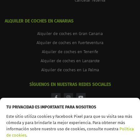
Cancelar reserva
ALQUILER DE COCHES EN CANARIAS
Alquiler de coches en Gran Canaria
Alquiler de coches en Fuerteventura
Alquiler de coches en Tenerife
Alquiler de coches en Lanzarote
Alquiler de coches en La Palma
SÍGUENOS EN NUESTRAS REDES SOCIALES
facebook
instagram
youtube
TU PRIVACIDAD ES IMPORTANTE PARA NOSOTROS
Este sitio utiliza cookies y Facebook Pixel para que su visita sea más
cómoda y para brindarle la mejor experiencia. Para obtener más
información sobre nuestro uso de cookies, consulte nuestra
Política
© 2026 TopCar. Todos los derechos reservados
de cookies
.