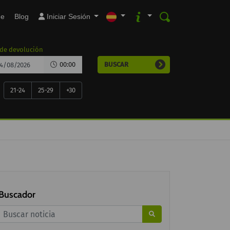
ne
Blog
Iniciar Sesión
 de devolución
00:00
BUSCAR
21-24
25-29
+30
Buscador