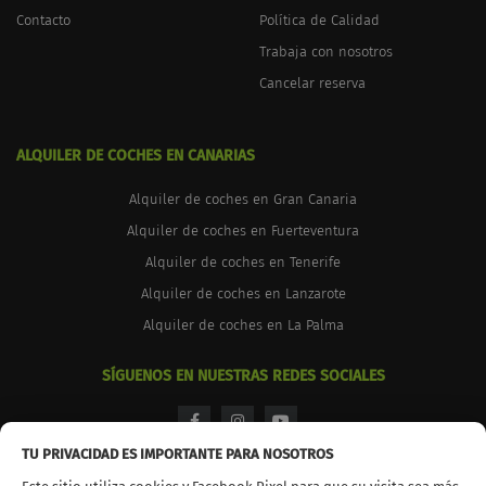
Contacto
Política de Calidad
Trabaja con nosotros
Cancelar reserva
ALQUILER DE COCHES EN CANARIAS
Alquiler de coches en Gran Canaria
Alquiler de coches en Fuerteventura
Alquiler de coches en Tenerife
Alquiler de coches en Lanzarote
Alquiler de coches en La Palma
SÍGUENOS EN NUESTRAS REDES SOCIALES
facebook
instagram
youtube
TU PRIVACIDAD ES IMPORTANTE PARA NOSOTROS