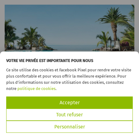
VOTRE VIE PRIVÉE EST IMPORTANTE POUR NOUS
Ce site utilise des cookies et Facebook Pixel pour rendre votre visite
Les 10 meilleures piscines des îles Canaries
plus confortable et pour vous offrir la meilleure expérience. Pour
31 janvier 2017
plus d'informations sur notre utilisation des cookies, consultez
notre
politique de cookies
.
1. Lago Martiánez (Tenerife) 2. Parador de Cruz de Tejeda (Gran
Canaria) 3. Maspalomas & Tabaiba Princess (Gran Canaria) 4. H10
Rubicón Palace (Lanzarote) 5. R2 Rio Calma Ho (...)
Accepter
VOIR PLUS
Tout refuser
Personnaliser
RÉSERVEZ MAINTENANT