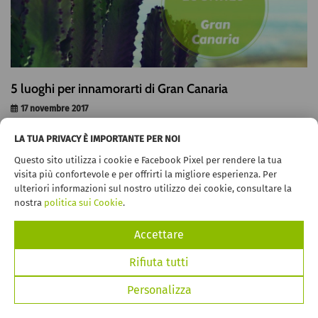
5 luoghi per innamorarti di Gran Canaria
17 novembre 2017
Noi di TopCar abbiamo stilato un breve elenco di luoghi di interesse a
LA TUA PRIVACY È IMPORTANTE PER NOI
Gran Canaria, un "continente in miniatura". Ci sono un'infinità di
luoghi romantici a Gran Canaria che vale la pena visitare, ma ecco la n
Questo sito utilizza i cookie e Facebook Pixel per rendere la tua
(...)
visita più confortevole e per offrirti la migliore esperienza. Per
ulteriori informazioni sul nostro utilizzo dei cookie, consultare la
VEDI DI PIÙ
nostra
politica sui Cookie
.
Accettare
Rifiuta tutti
Personalizza
PRENOTA ADESSO